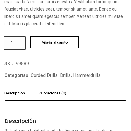
malesuada fames ac turpis egestas. Vestibulum tortor quam,
feugiat vitae, ultricies eget, tempor sit amet, ante. Donec eu
libero sit amet quam egestas semper. Aenean ultricies mi vitae
est. Mauris placerat eleifend leo.
Hammerdrill
Añadir al carrito
cantidad
SKU:
99889
Categorías:
Corded Drills
,
Drills
,
Hammerdrills
Descripción
Valoraciones (0)
Descripción
Pellentesque habitant morbi tristique senectus et netus et